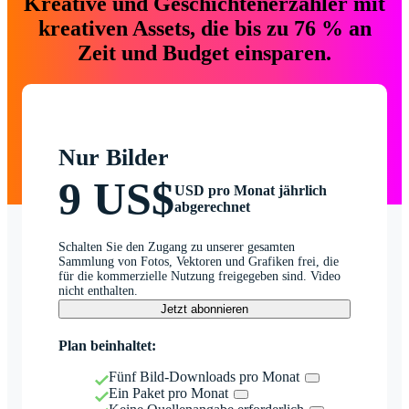
Kreative und Geschichtenerzähler mit
kreativen Assets, die bis zu 76 % an
Zeit und Budget einsparen.
Nur Bilder
9 US$
USD pro Monat jährlich
abgerechnet
Schalten Sie den Zugang zu unserer gesamten
Sammlung von Fotos, Vektoren und Grafiken frei, die
für die kommerzielle Nutzung freigegeben sind. Video
nicht enthalten.
Jetzt abonnieren
Plan beinhaltet:
Fünf Bild-Downloads pro Monat
Ein Paket pro Monat