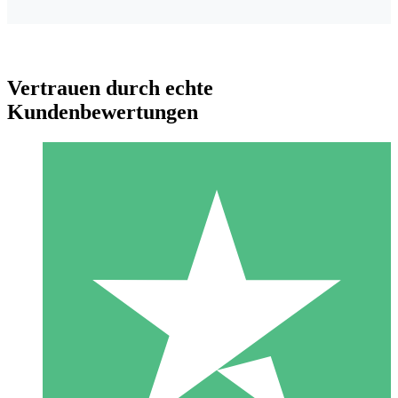
Vertrauen durch echte
Kundenbewertungen
Individuelle Credit-Pakete
Zahlen Sie nach Bedarf mit Download-Credits. Keine
monatliche Verpflichtung erforderlich.
1 Download
10
US$
00