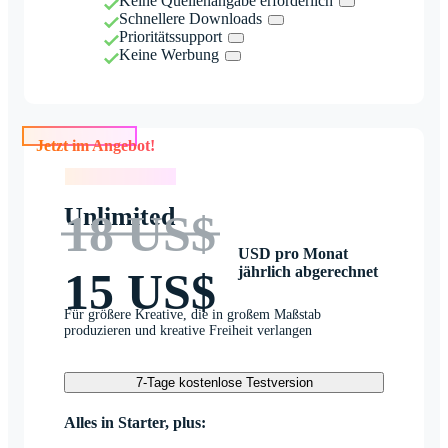
Keine Quellenangabe erforderlich
Schnellere Downloads
Prioritätssupport
Keine Werbung
Jetzt im Angebot!
Jetzt im Angebot!
Unlimited
18 US$
USD pro Monat
jährlich abgerechnet
15 US$
Für größere Kreative, die in großem Maßstab
produzieren und kreative Freiheit verlangen
7-Tage kostenlose Testversion
Alles in Starter, plus: