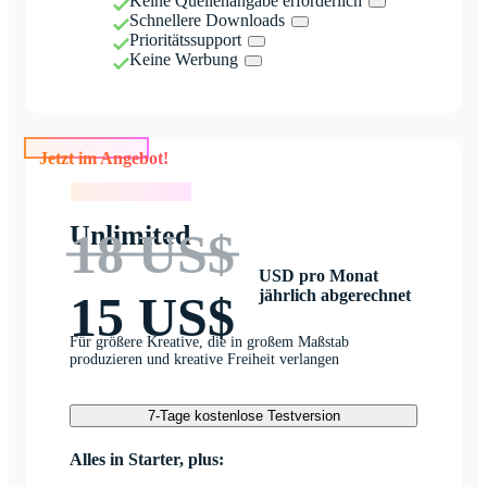
Keine Quellenangabe erforderlich
Schnellere Downloads
Prioritätssupport
Keine Werbung
Jetzt im Angebot!
Jetzt im Angebot!
Unlimited
18 US$
USD pro Monat
jährlich abgerechnet
15 US$
Für größere Kreative, die in großem Maßstab
produzieren und kreative Freiheit verlangen
7-Tage kostenlose Testversion
Alles in Starter, plus: