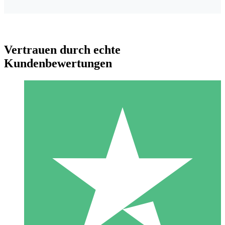
Vertrauen durch echte
Kundenbewertungen
Individuelle Credit-Pakete
Zahlen Sie nach Bedarf mit Download-Credits. Keine
monatliche Verpflichtung erforderlich.
1 Download
10
US$
00