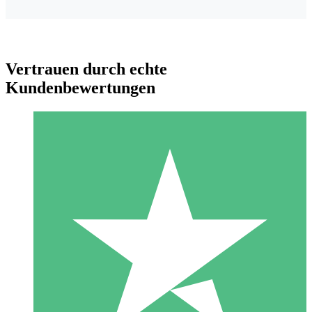
Vertrauen durch echte
Kundenbewertungen
Individuelle Credit-Pakete
Zahlen Sie nach Bedarf mit Download-Credits. Keine
monatliche Verpflichtung erforderlich.
1 Download
10
US$
00