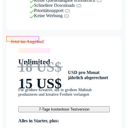
Keine Quellenangabe erforderlich
Schnellere Downloads
Prioritätssupport
Keine Werbung
Jetzt im Angebot!
Jetzt im Angebot!
Unlimited
18 US$
USD pro Monat
jährlich abgerechnet
15 US$
Für größere Kreative, die in großem Maßstab
produzieren und kreative Freiheit verlangen
7-Tage kostenlose Testversion
Alles in Starter, plus: