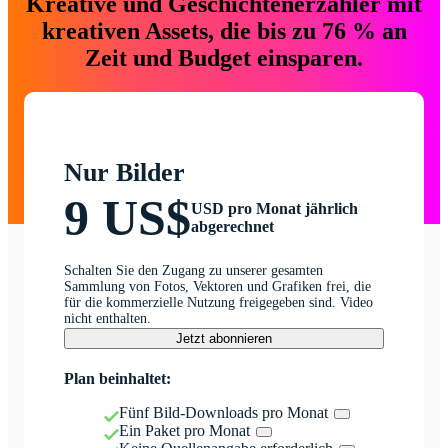
Kreative und Geschichtenerzähler mit
kreativen Assets, die bis zu 76 % an
Zeit und Budget einsparen.
Nur Bilder
9 US$
USD pro Monat jährlich
abgerechnet
Schalten Sie den Zugang zu unserer gesamten
Sammlung von Fotos, Vektoren und Grafiken frei, die
für die kommerzielle Nutzung freigegeben sind. Video
nicht enthalten.
Jetzt abonnieren
Plan beinhaltet:
Fünf Bild-Downloads pro Monat
Ein Paket pro Monat