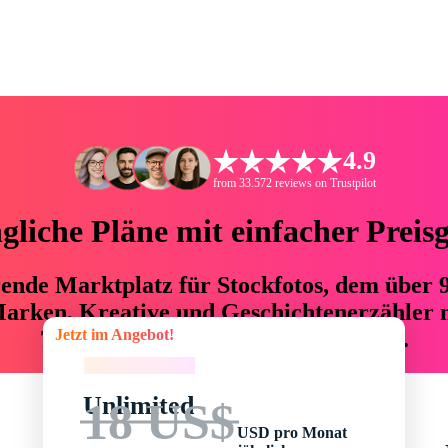
4.9
from 33.572 reviews on Trustpilot
liche Pläne mit einfacher Preis
hrende Marktplatz für Stockfotos, dem über
arken, Kreative und Geschichtenerzähler mi
Jetzt im Angebot!
76 % an Zeit und Budget einsparen.
Jetzt im Angebot!
Unlimited
18 US$
USD pro Monat