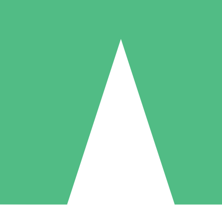
Individuelle Credit-Pakete
 nach Bedarf mit Download-Credits. Keine monatliche Verpflichtung er
1 Download
5 Downloads
10 Downloa
10
15
20
US$
00
US$
00
US$
0