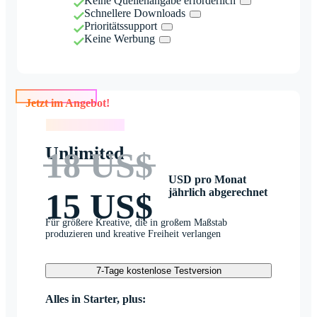
Keine Quellenangabe erforderlich
Schnellere Downloads
Prioritätssupport
Keine Werbung
Jetzt im Angebot!
Jetzt im Angebot!
Unlimited
18 US$
USD pro Monat
jährlich abgerechnet
15 US$
Für größere Kreative, die in großem Maßstab
produzieren und kreative Freiheit verlangen
7-Tage kostenlose Testversion
Alles in Starter, plus: