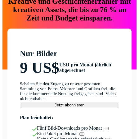
Kreative und Geschichtenerzähler mit
kreativen Assets, die bis zu 76 % an
Zeit und Budget einsparen.
Nur Bilder
9 US$
USD pro Monat jährlich
abgerechnet
Schalten Sie den Zugang zu unserer gesamten
Sammlung von Fotos, Vektoren und Grafiken frei, die
für die kommerzielle Nutzung freigegeben sind. Video
nicht enthalten.
Jetzt abonnieren
Plan beinhaltet:
Fünf Bild-Downloads pro Monat
Ein Paket pro Monat