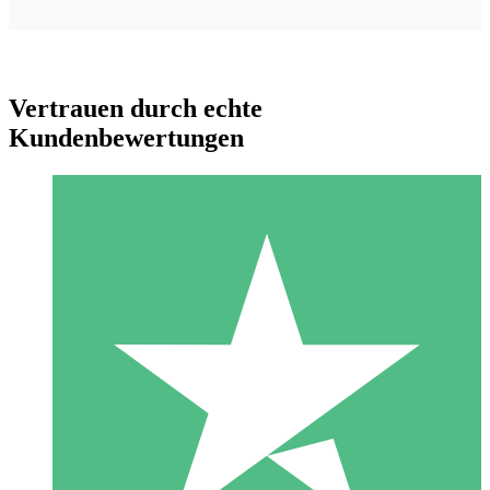
Vertrauen durch echte
Kundenbewertungen
Individuelle Credit-Pakete
Zahlen Sie nach Bedarf mit Download-Credits. Keine
monatliche Verpflichtung erforderlich.
1 Download
10
US$
00