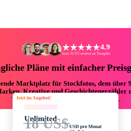
4.9
from 33.572 reviews on Trustpilot
liche Pläne mit einfacher Preis
hrende Marktplatz für Stockfotos, dem über
arken, Kreative und Geschichtenerzähler mi
Jetzt im Angebot!
76 % an Zeit und Budget einsparen.
Jetzt im Angebot!
Unlimited
18 US$
USD pro Monat