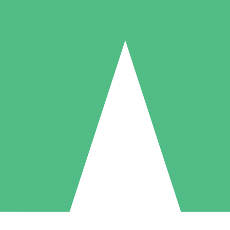
Individuelle Credit-Pakete
 nach Bedarf mit Download-Credits. Keine monatliche Verpflichtung er
1 Download
5 Downloads
10 Downloa
10
15
20
US$
00
US$
00
US$
0