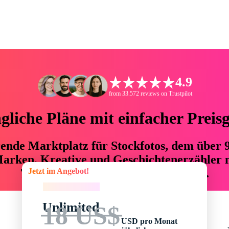
4.9
from 33.572 reviews on Trustpilot
liche Pläne mit einfacher Preis
hrende Marktplatz für Stockfotos, dem über
arken, Kreative und Geschichtenerzähler mi
Jetzt im Angebot!
76 % an Zeit und Budget einsparen.
Jetzt im Angebot!
Unlimited
18 US$
USD pro Monat