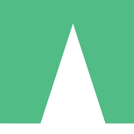
Individuelle Credit-Pakete
 nach Bedarf mit Download-Credits. Keine monatliche Verpflichtung er
1 Download
5 Downloads
10 Downloa
10
15
20
US$
00
US$
00
US$
0