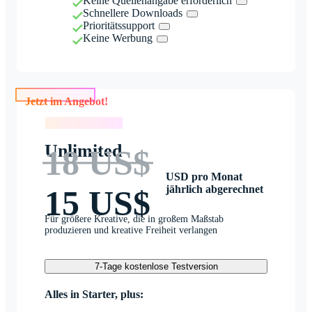
Keine Quellenangabe erforderlich
Schnellere Downloads
Prioritätssupport
Keine Werbung
Jetzt im Angebot!
Jetzt im Angebot!
Unlimited
18 US$
USD pro Monat
jährlich abgerechnet
15 US$
Für größere Kreative, die in großem Maßstab
produzieren und kreative Freiheit verlangen
7-Tage kostenlose Testversion
Alles in Starter, plus: