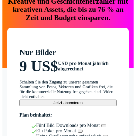
Kreative und Geschichtenerzähler mit
kreativen Assets, die bis zu 76 % an
Zeit und Budget einsparen.
Nur Bilder
9 US$
USD pro Monat jährlich
abgerechnet
Schalten Sie den Zugang zu unserer gesamten
Sammlung von Fotos, Vektoren und Grafiken frei, die
für die kommerzielle Nutzung freigegeben sind. Video
nicht enthalten.
Jetzt abonnieren
Plan beinhaltet:
Fünf Bild-Downloads pro Monat
Ein Paket pro Monat