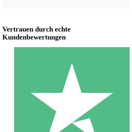
Vertrauen durch echte
Kundenbewertungen
Individuelle Credit-Pakete
Zahlen Sie nach Bedarf mit Download-Credits. Keine
monatliche Verpflichtung erforderlich.
1 Download
10
US$
00