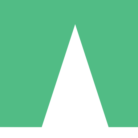
Individuelle Credit-Pakete
 nach Bedarf mit Download-Credits. Keine monatliche Verpflichtung er
1 Download
5 Downloads
10 Downloa
10
15
20
US$
00
US$
00
US$
0