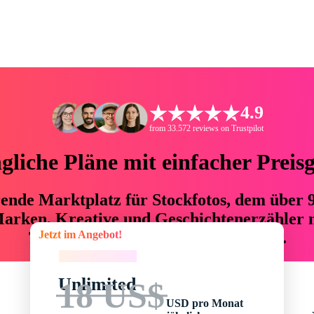
4.9
from 33.572 reviews on Trustpilot
liche Pläne mit einfacher Preis
hrende Marktplatz für Stockfotos, dem über
arken, Kreative und Geschichtenerzähler mi
Jetzt im Angebot!
76 % an Zeit und Budget einsparen.
Jetzt im Angebot!
Unlimited
18 US$
USD pro Monat