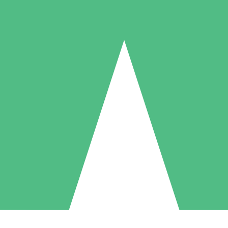
Individuelle Credit-Pakete
 nach Bedarf mit Download-Credits. Keine monatliche Verpflichtung er
1 Download
5 Downloads
10 Downloa
10
15
20
US$
00
US$
00
US$
0