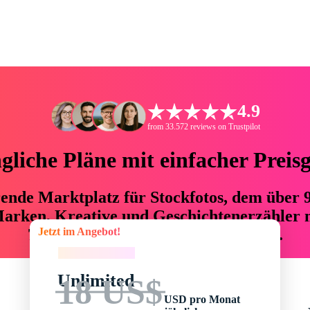
4.9
from 33.572 reviews on Trustpilot
liche Pläne mit einfacher Preis
hrende Marktplatz für Stockfotos, dem über
arken, Kreative und Geschichtenerzähler mi
Jetzt im Angebot!
76 % an Zeit und Budget einsparen.
Jetzt im Angebot!
Unlimited
18 US$
USD pro Monat