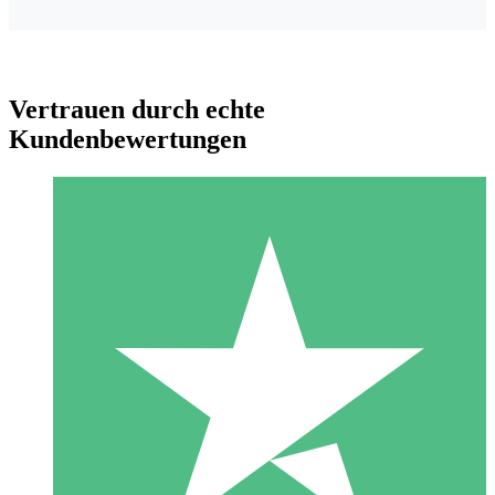
Vertrauen durch echte
Kundenbewertungen
Individuelle Credit-Pakete
Zahlen Sie nach Bedarf mit Download-Credits. Keine
monatliche Verpflichtung erforderlich.
1 Download
10
US$
00