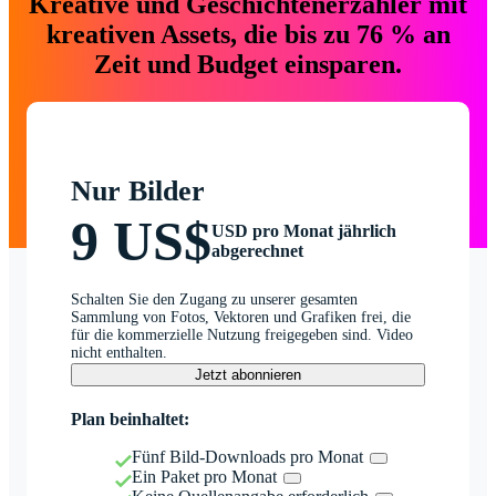
Kreative und Geschichtenerzähler mit
kreativen Assets, die bis zu 76 % an
Zeit und Budget einsparen.
Nur Bilder
9 US$
USD pro Monat jährlich
abgerechnet
Schalten Sie den Zugang zu unserer gesamten
Sammlung von Fotos, Vektoren und Grafiken frei, die
für die kommerzielle Nutzung freigegeben sind. Video
nicht enthalten.
Jetzt abonnieren
Plan beinhaltet:
Fünf Bild-Downloads pro Monat
Ein Paket pro Monat