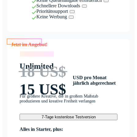
Keine Quellenangabe erforderlich
Schnellere Downloads
Prioritätssupport
Keine Werbung
Jetzt im Angebot!
Jetzt im Angebot!
Unlimited
18 US$
USD pro Monat
jährlich abgerechnet
15 US$
Für größere Kreative, die in großem Maßstab
produzieren und kreative Freiheit verlangen
7-Tage kostenlose Testversion
Alles in Starter, plus: