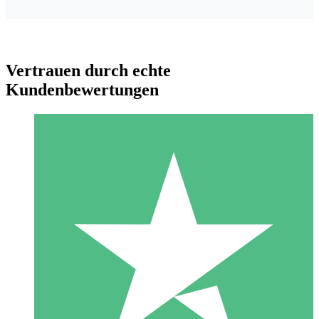
Vertrauen durch echte
Kundenbewertungen
Individuelle Credit-Pakete
Zahlen Sie nach Bedarf mit Download-Credits. Keine
monatliche Verpflichtung erforderlich.
1 Download
10
US$
00