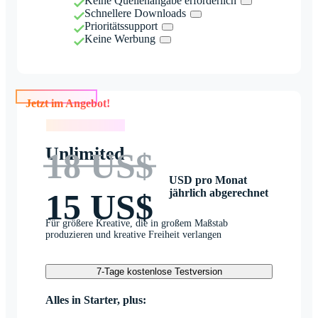
Keine Quellenangabe erforderlich
Schnellere Downloads
Prioritätssupport
Keine Werbung
Jetzt im Angebot!
Jetzt im Angebot!
Unlimited
18 US$
USD pro Monat
jährlich abgerechnet
15 US$
Für größere Kreative, die in großem Maßstab
produzieren und kreative Freiheit verlangen
7-Tage kostenlose Testversion
Alles in Starter, plus: