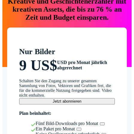
Kreative und Geschichtenerzähler mit
kreativen Assets, die bis zu 76 % an
Zeit und Budget einsparen.
Nur Bilder
9 US$
USD pro Monat jährlich
abgerechnet
Schalten Sie den Zugang zu unserer gesamten
Sammlung von Fotos, Vektoren und Grafiken frei, die
für die kommerzielle Nutzung freigegeben sind. Video
nicht enthalten.
Jetzt abonnieren
Plan beinhaltet:
Fünf Bild-Downloads pro Monat
Ein Paket pro Monat