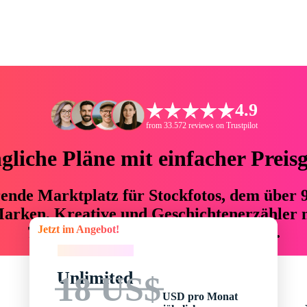
4.9
from 33.572 reviews on Trustpilot
liche Pläne mit einfacher Preis
hrende Marktplatz für Stockfotos, dem über
arken, Kreative und Geschichtenerzähler mi
Jetzt im Angebot!
76 % an Zeit und Budget einsparen.
Jetzt im Angebot!
Unlimited
18 US$
USD pro Monat