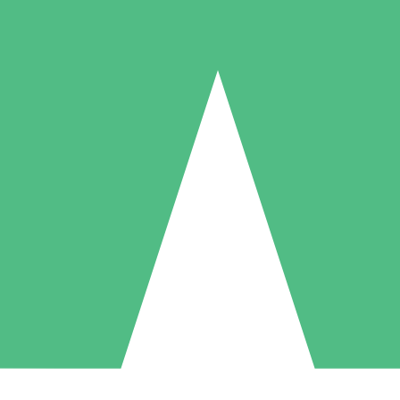
Individuelle Credit-Pakete
 nach Bedarf mit Download-Credits. Keine monatliche Verpflichtung er
1 Download
5 Downloads
10 Downloa
10
15
20
US$
00
US$
00
US$
0