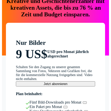
Kreative und Geschichtenerzähler mit
kreativen Assets, die bis zu 76 % an
Zeit und Budget einsparen.
Nur Bilder
9 US$
USD pro Monat jährlich
abgerechnet
Schalten Sie den Zugang zu unserer gesamten
Sammlung von Fotos, Vektoren und Grafiken frei, die
für die kommerzielle Nutzung freigegeben sind. Video
nicht enthalten.
Jetzt abonnieren
Plan beinhaltet:
Fünf Bild-Downloads pro Monat
Ein Paket pro Monat