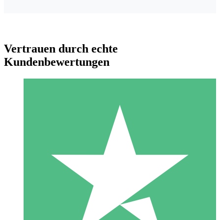
Vertrauen durch echte
Kundenbewertungen
Individuelle Credit-Pakete
Zahlen Sie nach Bedarf mit Download-Credits. Keine
monatliche Verpflichtung erforderlich.
1 Download
10
US$
00