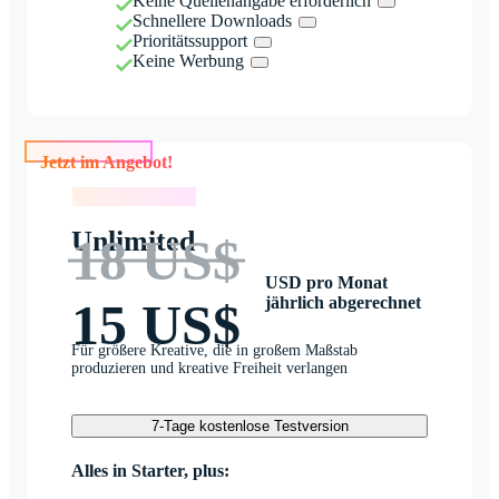
Keine Quellenangabe erforderlich
Schnellere Downloads
Prioritätssupport
Keine Werbung
Jetzt im Angebot!
Jetzt im Angebot!
Unlimited
18 US$
USD pro Monat
jährlich abgerechnet
15 US$
Für größere Kreative, die in großem Maßstab
produzieren und kreative Freiheit verlangen
7-Tage kostenlose Testversion
Alles in Starter, plus: