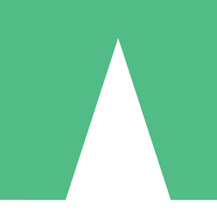
Individuelle Credit-Pakete
 nach Bedarf mit Download-Credits. Keine monatliche Verpflichtung er
1 Download
5 Downloads
10 Downloa
10
15
20
US$
00
US$
00
US$
0