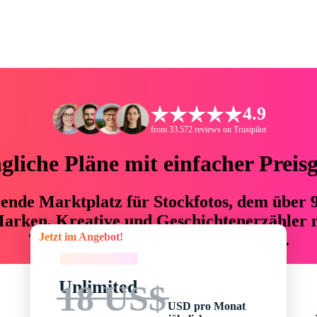
4.9
from 33.572 reviews on Trustpilot
liche Pläne mit einfacher Preis
hrende Marktplatz für Stockfotos, dem über
arken, Kreative und Geschichtenerzähler mi
Jetzt im Angebot!
76 % an Zeit und Budget einsparen.
Jetzt im Angebot!
Unlimited
18 US$
USD pro Monat