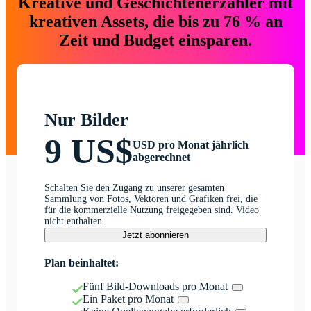
Kreative und Geschichtenerzähler mit
kreativen Assets, die bis zu 76 % an
Zeit und Budget einsparen.
Nur Bilder
9 US$
USD pro Monat jährlich
abgerechnet
Schalten Sie den Zugang zu unserer gesamten
Sammlung von Fotos, Vektoren und Grafiken frei, die
für die kommerzielle Nutzung freigegeben sind. Video
nicht enthalten.
Jetzt abonnieren
Plan beinhaltet:
Fünf Bild-Downloads pro Monat
Ein Paket pro Monat