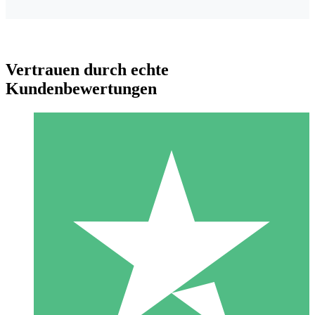
Vertrauen durch echte
Kundenbewertungen
Individuelle Credit-Pakete
Zahlen Sie nach Bedarf mit Download-Credits. Keine
monatliche Verpflichtung erforderlich.
1 Download
10
US$
00