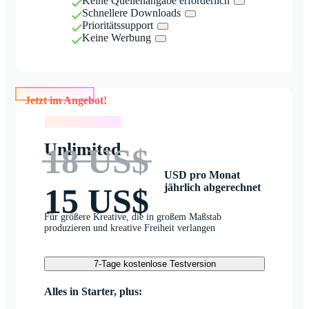
Keine Quellenangabe erforderlich
Schnellere Downloads
Prioritätssupport
Keine Werbung
Jetzt im Angebot!
Jetzt im Angebot!
Unlimited
18 US$
USD pro Monat
jährlich abgerechnet
15 US$
Für größere Kreative, die in großem Maßstab
produzieren und kreative Freiheit verlangen
7-Tage kostenlose Testversion
Alles in Starter, plus: