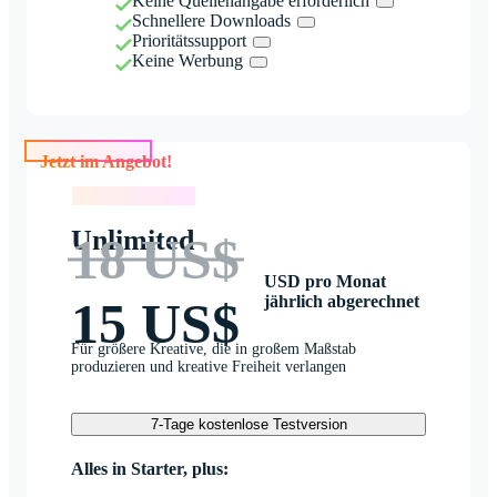
Keine Quellenangabe erforderlich
Schnellere Downloads
Prioritätssupport
Keine Werbung
Jetzt im Angebot!
Jetzt im Angebot!
Unlimited
18 US$
USD pro Monat
jährlich abgerechnet
15 US$
Für größere Kreative, die in großem Maßstab
produzieren und kreative Freiheit verlangen
7-Tage kostenlose Testversion
Alles in Starter, plus: