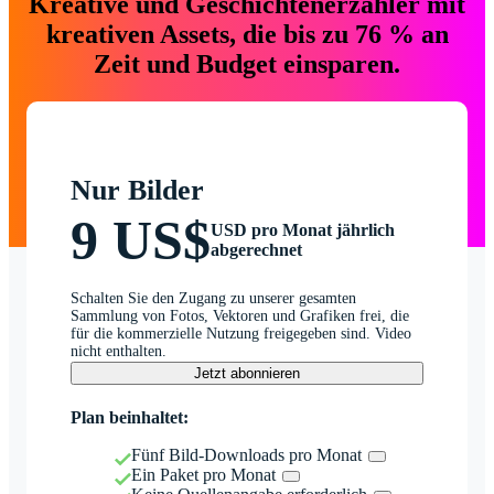
Kreative und Geschichtenerzähler mit
kreativen Assets, die bis zu 76 % an
Zeit und Budget einsparen.
Nur Bilder
9 US$
USD pro Monat jährlich
abgerechnet
Schalten Sie den Zugang zu unserer gesamten
Sammlung von Fotos, Vektoren und Grafiken frei, die
für die kommerzielle Nutzung freigegeben sind. Video
nicht enthalten.
Jetzt abonnieren
Plan beinhaltet:
Fünf Bild-Downloads pro Monat
Ein Paket pro Monat