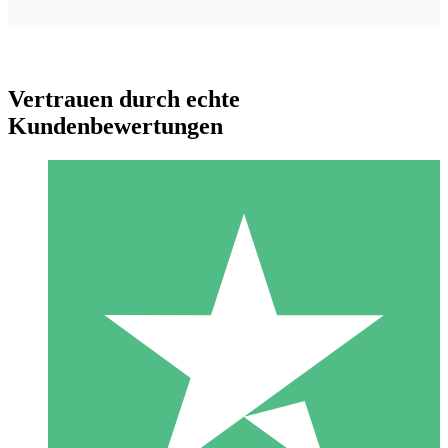
Vertrauen durch echte
Kundenbewertungen
Individuelle Credit-Pakete
Zahlen Sie nach Bedarf mit Download-Credits. Keine
monatliche Verpflichtung erforderlich.
1 Download
10
US$
00