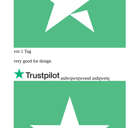
vor 1 Tag
very good for design
asdwqwrqweasd asdqwerq