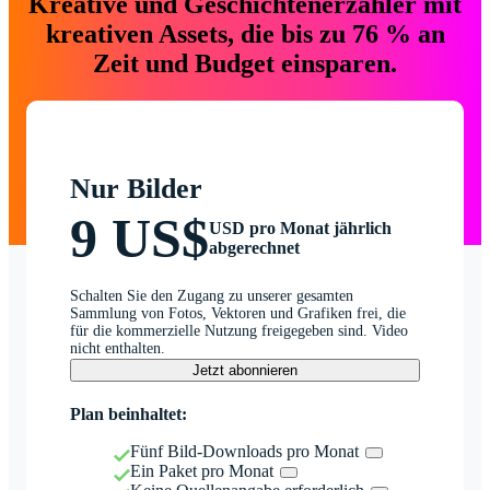
Kreative und Geschichtenerzähler mit
kreativen Assets, die bis zu 76 % an
Zeit und Budget einsparen.
Nur Bilder
9 US$
USD pro Monat jährlich
abgerechnet
Schalten Sie den Zugang zu unserer gesamten
Sammlung von Fotos, Vektoren und Grafiken frei, die
für die kommerzielle Nutzung freigegeben sind. Video
nicht enthalten.
Jetzt abonnieren
Plan beinhaltet:
Fünf Bild-Downloads pro Monat
Ein Paket pro Monat