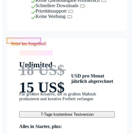
Keine Quellenangabe erforderlich
Schnellere Downloads
Prioritätssupport
Keine Werbung
Jetzt im Angebot!
Jetzt im Angebot!
Unlimited
18 US$
USD pro Monat
jährlich abgerechnet
15 US$
Für größere Kreative, die in großem Maßstab
produzieren und kreative Freiheit verlangen
7-Tage kostenlose Testversion
Alles in Starter, plus: