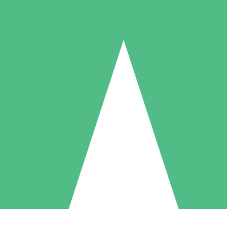
Individuelle Credit-Pakete
 nach Bedarf mit Download-Credits. Keine monatliche Verpflichtung er
1 Download
5 Downloads
10 Downloa
10
15
20
US$
00
US$
00
US$
0