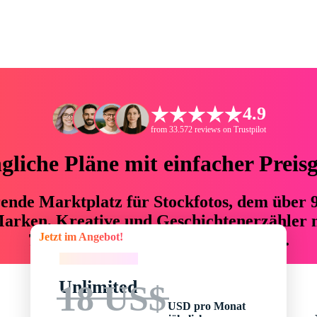
4.9
from 33.572 reviews on Trustpilot
liche Pläne mit einfacher Preis
hrende Marktplatz für Stockfotos, dem über
arken, Kreative und Geschichtenerzähler mi
Jetzt im Angebot!
76 % an Zeit und Budget einsparen.
Jetzt im Angebot!
Unlimited
18 US$
USD pro Monat