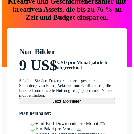
Kreative und Geschichtenerzähler mit
kreativen Assets, die bis zu 76 % an
Zeit und Budget einsparen.
Nur Bilder
9 US$
USD pro Monat jährlich
abgerechnet
Schalten Sie den Zugang zu unserer gesamten
Sammlung von Fotos, Vektoren und Grafiken frei, die
für die kommerzielle Nutzung freigegeben sind. Video
nicht enthalten.
Jetzt abonnieren
Plan beinhaltet:
Fünf Bild-Downloads pro Monat
Ein Paket pro Monat