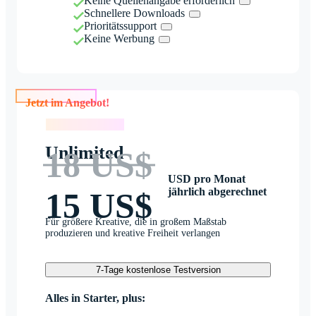
Keine Quellenangabe erforderlich
Schnellere Downloads
Prioritätssupport
Keine Werbung
Jetzt im Angebot!
Jetzt im Angebot!
Unlimited
18 US$
USD pro Monat
jährlich abgerechnet
15 US$
Für größere Kreative, die in großem Maßstab
produzieren und kreative Freiheit verlangen
7-Tage kostenlose Testversion
Alles in Starter, plus: