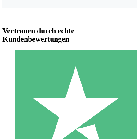
Vertrauen durch echte
Kundenbewertungen
Individuelle Credit-Pakete
Zahlen Sie nach Bedarf mit Download-Credits. Keine
monatliche Verpflichtung erforderlich.
1 Download
10
US$
00