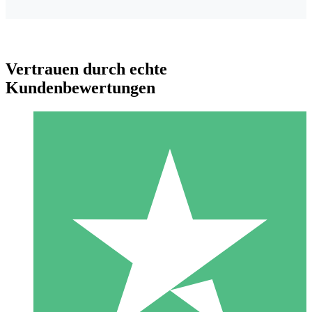
Vertrauen durch echte
Kundenbewertungen
Individuelle Credit-Pakete
Zahlen Sie nach Bedarf mit Download-Credits. Keine
monatliche Verpflichtung erforderlich.
1 Download
10
US$
00