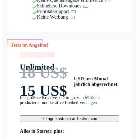
Keine Quellenangabe erforderlich
Schnellere Downloads
Prioritätssupport
Keine Werbung
Jetzt im Angebot!
Jetzt im Angebot!
Unlimited
18 US$
USD pro Monat
jährlich abgerechnet
15 US$
Für größere Kreative, die in großem Maßstab
produzieren und kreative Freiheit verlangen
7-Tage kostenlose Testversion
Alles in Starter, plus: