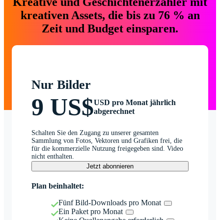
Kreative und Geschichtenerzähler mit
kreativen Assets, die bis zu 76 % an
Zeit und Budget einsparen.
Nur Bilder
9 US$
USD pro Monat jährlich
abgerechnet
Schalten Sie den Zugang zu unserer gesamten
Sammlung von Fotos, Vektoren und Grafiken frei, die
für die kommerzielle Nutzung freigegeben sind. Video
nicht enthalten.
Jetzt abonnieren
Plan beinhaltet:
Fünf Bild-Downloads pro Monat
Ein Paket pro Monat