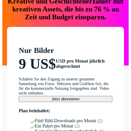
Kreative und Geschichtenerzähler mit
kreativen Assets, die bis zu 76 % an
Zeit und Budget einsparen.
Nur Bilder
9 US$
USD pro Monat jährlich
abgerechnet
Schalten Sie den Zugang zu unserer gesamten
Sammlung von Fotos, Vektoren und Grafiken frei, die
für die kommerzielle Nutzung freigegeben sind. Video
nicht enthalten.
Jetzt abonnieren
Plan beinhaltet:
Fünf Bild-Downloads pro Monat
Ein Paket pro Monat