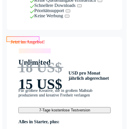
Keine Quellenangabe erforderlich
Schnellere Downloads
Prioritätssupport
Keine Werbung
Jetzt im Angebot!
Jetzt im Angebot!
Unlimited
18 US$
USD pro Monat
jährlich abgerechnet
15 US$
Für größere Kreative, die in großem Maßstab
produzieren und kreative Freiheit verlangen
7-Tage kostenlose Testversion
Alles in Starter, plus: