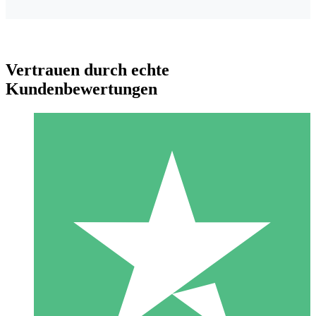
Vertrauen durch echte
Kundenbewertungen
Individuelle Credit-Pakete
Zahlen Sie nach Bedarf mit Download-Credits. Keine
monatliche Verpflichtung erforderlich.
1 Download
10
US$
00