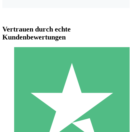
Vertrauen durch echte
Kundenbewertungen
Individuelle Credit-Pakete
Zahlen Sie nach Bedarf mit Download-Credits. Keine
monatliche Verpflichtung erforderlich.
1 Download
10
US$
00