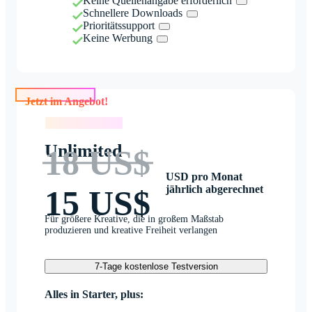
Keine Quellenangabe erforderlich
Schnellere Downloads
Prioritätssupport
Keine Werbung
Jetzt im Angebot!
Jetzt im Angebot!
Unlimited
18 US$
USD pro Monat
jährlich abgerechnet
15 US$
Für größere Kreative, die in großem Maßstab
produzieren und kreative Freiheit verlangen
7-Tage kostenlose Testversion
Alles in Starter, plus: