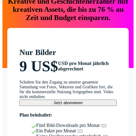
Kreative und Geschichtenerzähler mit
kreativen Assets, die bis zu 76 % an
Zeit und Budget einsparen.
Nur Bilder
9 US$
USD pro Monat jährlich
abgerechnet
Schalten Sie den Zugang zu unserer gesamten
Sammlung von Fotos, Vektoren und Grafiken frei, die
für die kommerzielle Nutzung freigegeben sind. Video
nicht enthalten.
Jetzt abonnieren
Plan beinhaltet:
Fünf Bild-Downloads pro Monat
Ein Paket pro Monat