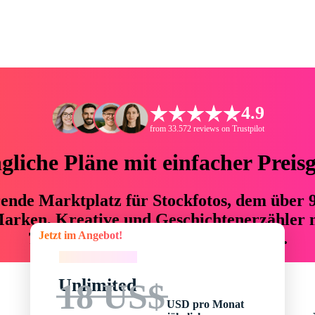
4.9
from 33.572 reviews on Trustpilot
liche Pläne mit einfacher Preis
hrende Marktplatz für Stockfotos, dem über
arken, Kreative und Geschichtenerzähler mi
Jetzt im Angebot!
76 % an Zeit und Budget einsparen.
Jetzt im Angebot!
Unlimited
18 US$
USD pro Monat