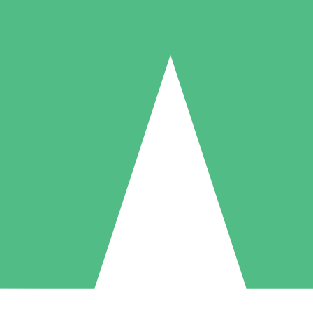
Individuelle Credit-Pakete
 nach Bedarf mit Download-Credits. Keine monatliche Verpflichtung er
1 Download
5 Downloads
10 Downloa
10
15
20
US$
00
US$
00
US$
0