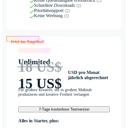
Keine Quellenangabe erforderlich
Schnellere Downloads
Prioritätssupport
Keine Werbung
Jetzt im Angebot!
Jetzt im Angebot!
Unlimited
18 US$
USD pro Monat
jährlich abgerechnet
15 US$
Für größere Kreative, die in großem Maßstab
produzieren und kreative Freiheit verlangen
7-Tage kostenlose Testversion
Alles in Starter, plus: