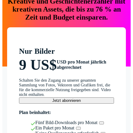
Kreative und Geschichtenerzähler mit
kreativen Assets, die bis zu 76 % an
Zeit und Budget einsparen.
Nur Bilder
9 US$
USD pro Monat jährlich
abgerechnet
Schalten Sie den Zugang zu unserer gesamten
Sammlung von Fotos, Vektoren und Grafiken frei, die
für die kommerzielle Nutzung freigegeben sind. Video
nicht enthalten.
Jetzt abonnieren
Plan beinhaltet:
Fünf Bild-Downloads pro Monat
Ein Paket pro Monat