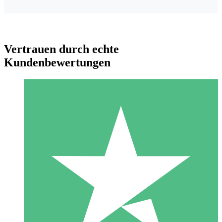
Vertrauen durch echte
Kundenbewertungen
Individuelle Credit-Pakete
Zahlen Sie nach Bedarf mit Download-Credits. Keine
monatliche Verpflichtung erforderlich.
1 Download
10
US$
00