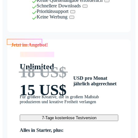
Keine Quellenangabe erforderlich
Schnellere Downloads
Prioritätssupport
Keine Werbung
Jetzt im Angebot!
Jetzt im Angebot!
Unlimited
18 US$
USD pro Monat
jährlich abgerechnet
15 US$
Für größere Kreative, die in großem Maßstab
produzieren und kreative Freiheit verlangen
7-Tage kostenlose Testversion
Alles in Starter, plus: