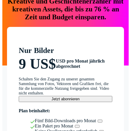
Kreative und Geschichtenerzähler mit
kreativen Assets, die bis zu 76 % an
Zeit und Budget einsparen.
Nur Bilder
9 US$
USD pro Monat jährlich
abgerechnet
Schalten Sie den Zugang zu unserer gesamten
Sammlung von Fotos, Vektoren und Grafiken frei, die
für die kommerzielle Nutzung freigegeben sind. Video
nicht enthalten.
Jetzt abonnieren
Plan beinhaltet:
Fünf Bild-Downloads pro Monat
Ein Paket pro Monat