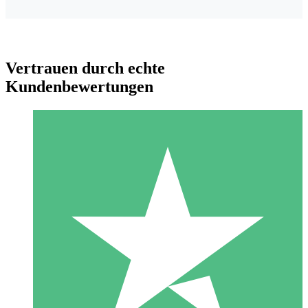
Vertrauen durch echte
Kundenbewertungen
Individuelle Credit-Pakete
Zahlen Sie nach Bedarf mit Download-Credits. Keine
monatliche Verpflichtung erforderlich.
1 Download
10
US$
00