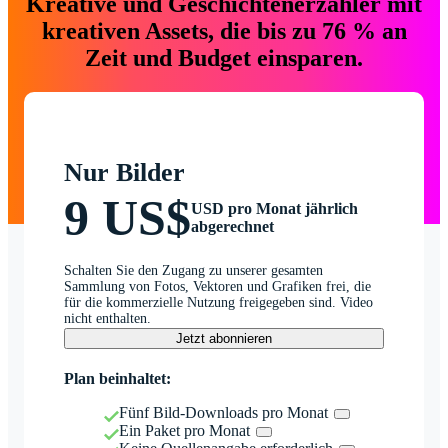
Kreative und Geschichtenerzähler mit
kreativen Assets, die bis zu 76 % an
Zeit und Budget einsparen.
Nur Bilder
9 US$
USD pro Monat jährlich
abgerechnet
Schalten Sie den Zugang zu unserer gesamten
Sammlung von Fotos, Vektoren und Grafiken frei, die
für die kommerzielle Nutzung freigegeben sind. Video
nicht enthalten.
Jetzt abonnieren
Plan beinhaltet:
Fünf Bild-Downloads pro Monat
Ein Paket pro Monat