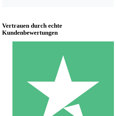
Vertrauen durch echte
Kundenbewertungen
Individuelle Credit-Pakete
Zahlen Sie nach Bedarf mit Download-Credits. Keine
monatliche Verpflichtung erforderlich.
1 Download
10
US$
00