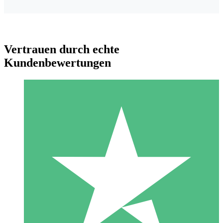
Vertrauen durch echte
Kundenbewertungen
Individuelle Credit-Pakete
Zahlen Sie nach Bedarf mit Download-Credits. Keine
monatliche Verpflichtung erforderlich.
1 Download
10
US$
00