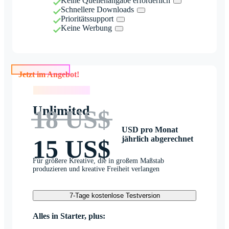
Keine Quellenangabe erforderlich
Schnellere Downloads
Prioritätssupport
Keine Werbung
Jetzt im Angebot!
Jetzt im Angebot!
Unlimited
18 US$
USD pro Monat
jährlich abgerechnet
15 US$
Für größere Kreative, die in großem Maßstab
produzieren und kreative Freiheit verlangen
7-Tage kostenlose Testversion
Alles in Starter, plus: