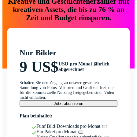
Kreative und Geschichtenerzähler mit
kreativen Assets, die bis zu 76 % an
Zeit und Budget einsparen.
Nur Bilder
9 US$
USD pro Monat jährlich
abgerechnet
Schalten Sie den Zugang zu unserer gesamten
Sammlung von Fotos, Vektoren und Grafiken frei, die
für die kommerzielle Nutzung freigegeben sind. Video
nicht enthalten.
Jetzt abonnieren
Plan beinhaltet:
Fünf Bild-Downloads pro Monat
Ein Paket pro Monat