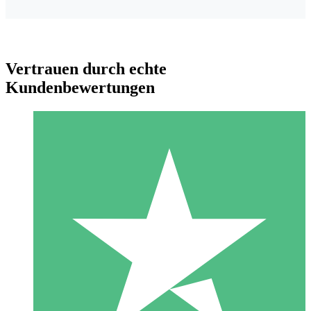
Vertrauen durch echte
Kundenbewertungen
Individuelle Credit-Pakete
Zahlen Sie nach Bedarf mit Download-Credits. Keine
monatliche Verpflichtung erforderlich.
1 Download
10
US$
00