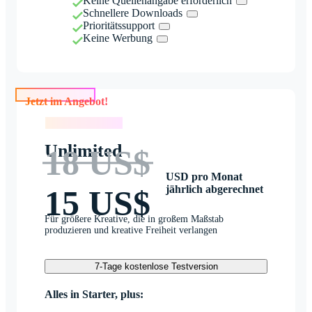
Keine Quellenangabe erforderlich
Schnellere Downloads
Prioritätssupport
Keine Werbung
Jetzt im Angebot!
Jetzt im Angebot!
Unlimited
18 US$
USD pro Monat
jährlich abgerechnet
15 US$
Für größere Kreative, die in großem Maßstab
produzieren und kreative Freiheit verlangen
7-Tage kostenlose Testversion
Alles in Starter, plus: