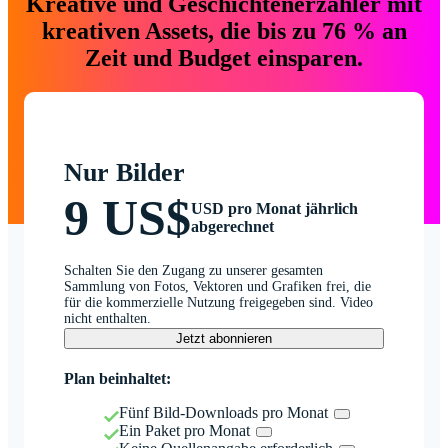
Kreative und Geschichtenerzähler mit
kreativen Assets, die bis zu 76 % an
Zeit und Budget einsparen.
Nur Bilder
9 US$
USD pro Monat jährlich
abgerechnet
Schalten Sie den Zugang zu unserer gesamten
Sammlung von Fotos, Vektoren und Grafiken frei, die
für die kommerzielle Nutzung freigegeben sind. Video
nicht enthalten.
Jetzt abonnieren
Plan beinhaltet:
Fünf Bild-Downloads pro Monat
Ein Paket pro Monat