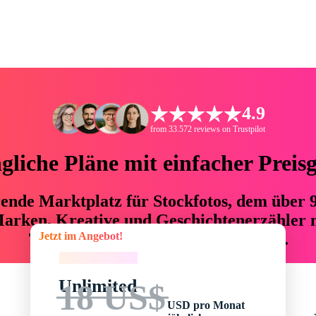
4.9
from 33.572 reviews on Trustpilot
liche Pläne mit einfacher Preis
hrende Marktplatz für Stockfotos, dem über
arken, Kreative und Geschichtenerzähler mi
Jetzt im Angebot!
76 % an Zeit und Budget einsparen.
Jetzt im Angebot!
Unlimited
18 US$
USD pro Monat