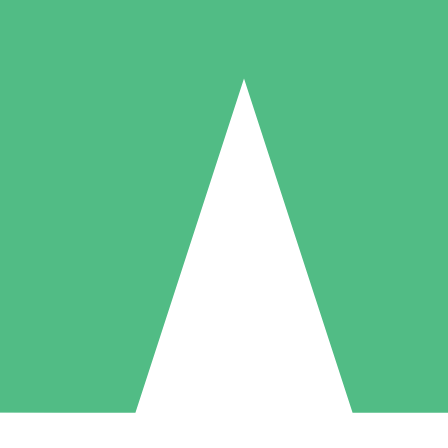
Individuelle Credit-Pakete
 nach Bedarf mit Download-Credits. Keine monatliche Verpflichtung er
1 Download
5 Downloads
10 Downloa
10
15
20
US$
00
US$
00
US$
0