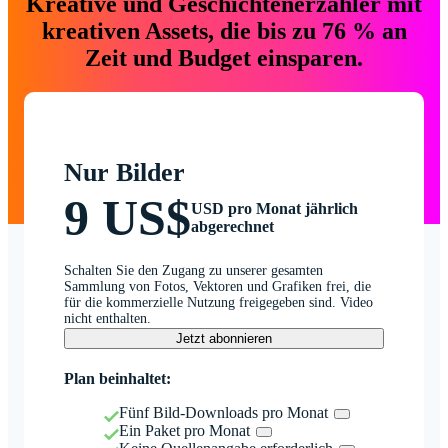
Kreative und Geschichtenerzähler mit
kreativen Assets, die bis zu 76 % an
Zeit und Budget einsparen.
Nur Bilder
9 US$
USD pro Monat jährlich
abgerechnet
Schalten Sie den Zugang zu unserer gesamten
Sammlung von Fotos, Vektoren und Grafiken frei, die
für die kommerzielle Nutzung freigegeben sind. Video
nicht enthalten.
Jetzt abonnieren
Plan beinhaltet:
Fünf Bild-Downloads pro Monat
Ein Paket pro Monat