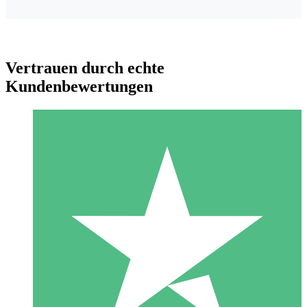
Vertrauen durch echte
Kundenbewertungen
Individuelle Credit-Pakete
Zahlen Sie nach Bedarf mit Download-Credits. Keine
monatliche Verpflichtung erforderlich.
1 Download
10
US$
00