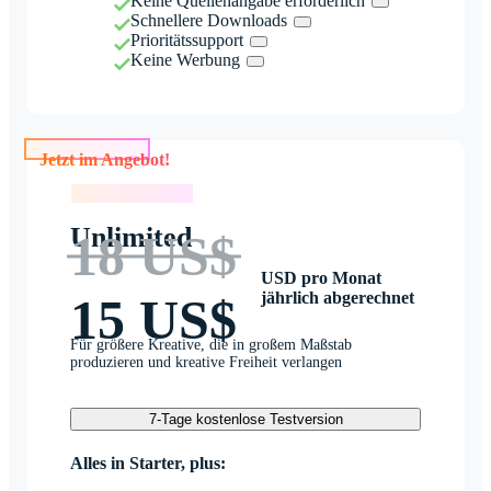
Keine Quellenangabe erforderlich
Schnellere Downloads
Prioritätssupport
Keine Werbung
Jetzt im Angebot!
Jetzt im Angebot!
Unlimited
18 US$
USD pro Monat
jährlich abgerechnet
15 US$
Für größere Kreative, die in großem Maßstab
produzieren und kreative Freiheit verlangen
7-Tage kostenlose Testversion
Alles in Starter, plus: