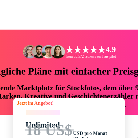
4.9
from 33.572 reviews on Trustpilot
liche Pläne mit einfacher Preis
hrende Marktplatz für Stockfotos, dem über
arken, Kreative und Geschichtenerzähler mi
Jetzt im Angebot!
76 % an Zeit und Budget einsparen.
Jetzt im Angebot!
Unlimited
18 US$
USD pro Monat