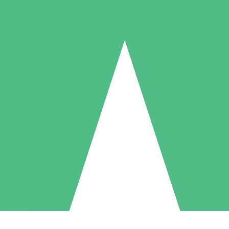
Individuelle Credit-Pakete
 nach Bedarf mit Download-Credits. Keine monatliche Verpflichtung er
1 Download
5 Downloads
10 Downloa
10
15
20
US$
00
US$
00
US$
0