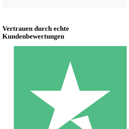
Vertrauen durch echte
Kundenbewertungen
Individuelle Credit-Pakete
Zahlen Sie nach Bedarf mit Download-Credits. Keine
monatliche Verpflichtung erforderlich.
1 Download
10
US$
00