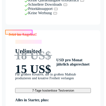
Keine Quellenangabe erforderlich
Schnellere Downloads
Prioritätssupport
Keine Werbung
Jetzt im Angebot!
Jetzt im Angebot!
Unlimited
18 US$
USD pro Monat
jährlich abgerechnet
15 US$
Für größere Kreative, die in großem Maßstab
produzieren und kreative Freiheit verlangen
7-Tage kostenlose Testversion
Alles in Starter, plus: