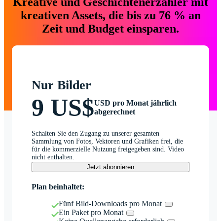
Kreative und Geschichtenerzähler mit
kreativen Assets, die bis zu 76 % an
Zeit und Budget einsparen.
Nur Bilder
9 US$
USD pro Monat jährlich
abgerechnet
Schalten Sie den Zugang zu unserer gesamten
Sammlung von Fotos, Vektoren und Grafiken frei, die
für die kommerzielle Nutzung freigegeben sind. Video
nicht enthalten.
Jetzt abonnieren
Plan beinhaltet:
Fünf Bild-Downloads pro Monat
Ein Paket pro Monat