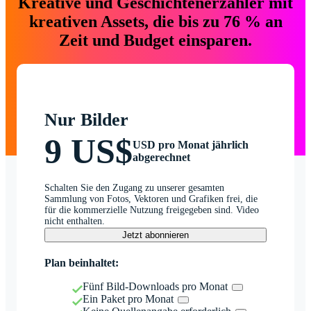
Kreative und Geschichtenerzähler mit
kreativen Assets, die bis zu 76 % an
Zeit und Budget einsparen.
Nur Bilder
9 US$
USD pro Monat jährlich
abgerechnet
Schalten Sie den Zugang zu unserer gesamten
Sammlung von Fotos, Vektoren und Grafiken frei, die
für die kommerzielle Nutzung freigegeben sind. Video
nicht enthalten.
Jetzt abonnieren
Plan beinhaltet:
Fünf Bild-Downloads pro Monat
Ein Paket pro Monat