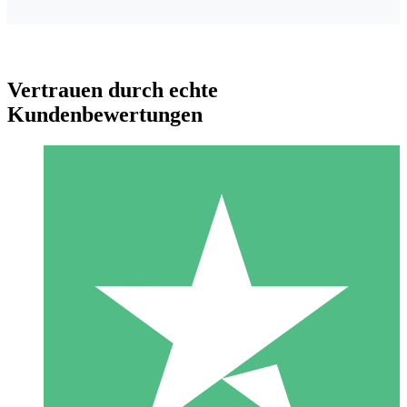
Vertrauen durch echte
Kundenbewertungen
Individuelle Credit-Pakete
Zahlen Sie nach Bedarf mit Download-Credits. Keine
monatliche Verpflichtung erforderlich.
1 Download
10
US$
00