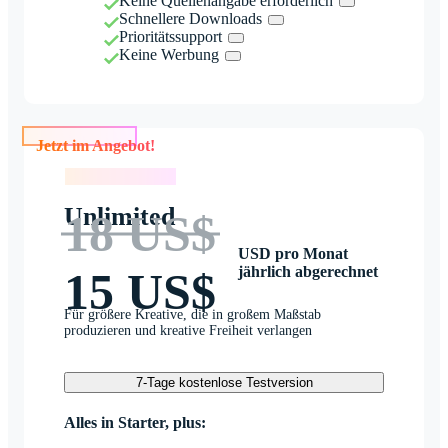
Keine Quellenangabe erforderlich
Schnellere Downloads
Prioritätssupport
Keine Werbung
Jetzt im Angebot!
Jetzt im Angebot!
Unlimited
18 US$
USD pro Monat
jährlich abgerechnet
15 US$
Für größere Kreative, die in großem Maßstab
produzieren und kreative Freiheit verlangen
7-Tage kostenlose Testversion
Alles in Starter, plus: