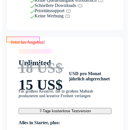
Keine Quellenangabe erforderlich
Schnellere Downloads
Prioritätssupport
Keine Werbung
Jetzt im Angebot!
Jetzt im Angebot!
Unlimited
18 US$
USD pro Monat
jährlich abgerechnet
15 US$
Für größere Kreative, die in großem Maßstab
produzieren und kreative Freiheit verlangen
7-Tage kostenlose Testversion
Alles in Starter, plus: