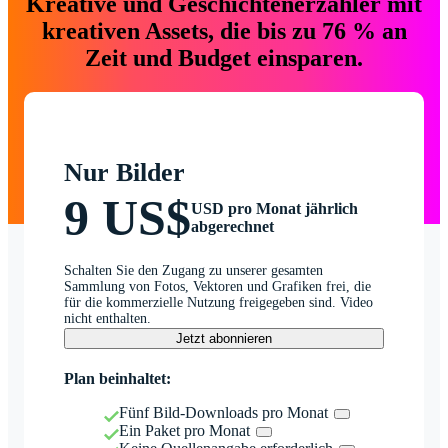
Kreative und Geschichtenerzähler mit
kreativen Assets, die bis zu 76 % an
Zeit und Budget einsparen.
Nur Bilder
9 US$
USD pro Monat jährlich
abgerechnet
Schalten Sie den Zugang zu unserer gesamten
Sammlung von Fotos, Vektoren und Grafiken frei, die
für die kommerzielle Nutzung freigegeben sind. Video
nicht enthalten.
Jetzt abonnieren
Plan beinhaltet:
Fünf Bild-Downloads pro Monat
Ein Paket pro Monat