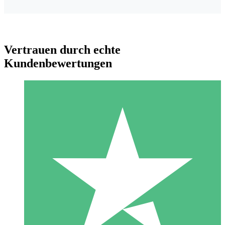
Vertrauen durch echte
Kundenbewertungen
Individuelle Credit-Pakete
Zahlen Sie nach Bedarf mit Download-Credits. Keine
monatliche Verpflichtung erforderlich.
1 Download
10
US$
00