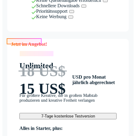
Keine Quellenangabe erforderlich
Schnellere Downloads
Prioritätssupport
Keine Werbung
Jetzt im Angebot!
Jetzt im Angebot!
Unlimited
18 US$
USD pro Monat
jährlich abgerechnet
15 US$
Für größere Kreative, die in großem Maßstab
produzieren und kreative Freiheit verlangen
7-Tage kostenlose Testversion
Alles in Starter, plus: