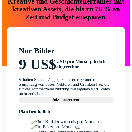
Kreative und Geschichtenerzähler mit
kreativen Assets, die bis zu 76 % an
Zeit und Budget einsparen.
Nur Bilder
9 US$
USD pro Monat jährlich
abgerechnet
Schalten Sie den Zugang zu unserer gesamten
Sammlung von Fotos, Vektoren und Grafiken frei, die
für die kommerzielle Nutzung freigegeben sind. Video
nicht enthalten.
Jetzt abonnieren
Plan beinhaltet:
Fünf Bild-Downloads pro Monat
Ein Paket pro Monat