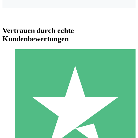
Vertrauen durch echte
Kundenbewertungen
Individuelle Credit-Pakete
Zahlen Sie nach Bedarf mit Download-Credits. Keine
monatliche Verpflichtung erforderlich.
1 Download
10
US$
00