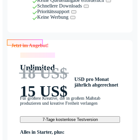
Keine Quellenangabe erforderlich
Schnellere Downloads
Prioritätssupport
Keine Werbung
Jetzt im Angebot!
Jetzt im Angebot!
Unlimited
18 US$
USD pro Monat
jährlich abgerechnet
15 US$
Für größere Kreative, die in großem Maßstab
produzieren und kreative Freiheit verlangen
7-Tage kostenlose Testversion
Alles in Starter, plus: