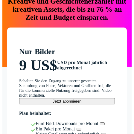
Kreative und Geschichtenerzähler mit
kreativen Assets, die bis zu 76 % an
Zeit und Budget einsparen.
Nur Bilder
9 US$
USD pro Monat jährlich
abgerechnet
Schalten Sie den Zugang zu unserer gesamten
Sammlung von Fotos, Vektoren und Grafiken frei, die
für die kommerzielle Nutzung freigegeben sind. Video
nicht enthalten.
Jetzt abonnieren
Plan beinhaltet:
Fünf Bild-Downloads pro Monat
Ein Paket pro Monat