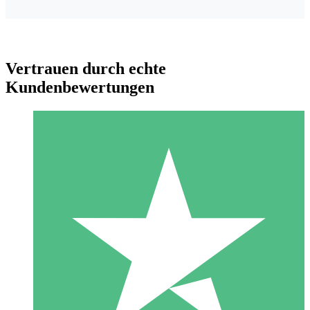
Vertrauen durch echte
Kundenbewertungen
Individuelle Credit-Pakete
Zahlen Sie nach Bedarf mit Download-Credits. Keine
monatliche Verpflichtung erforderlich.
1 Download
10
US$
00