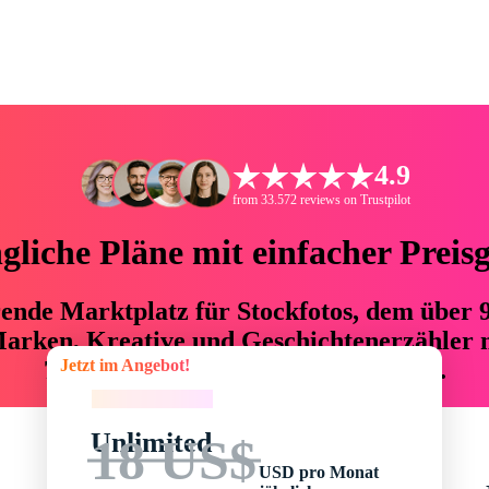
4.9
from 33.572 reviews on Trustpilot
liche Pläne mit einfacher Preis
hrende Marktplatz für Stockfotos, dem über
arken, Kreative und Geschichtenerzähler mi
Jetzt im Angebot!
76 % an Zeit und Budget einsparen.
Jetzt im Angebot!
Unlimited
18 US$
USD pro Monat