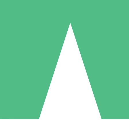
Individuelle Credit-Pakete
 nach Bedarf mit Download-Credits. Keine monatliche Verpflichtung er
1 Download
5 Downloads
10 Downloa
10
15
20
US$
00
US$
00
US$
0