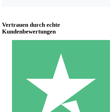
Vertrauen durch echte
Kundenbewertungen
Individuelle Credit-Pakete
Zahlen Sie nach Bedarf mit Download-Credits. Keine
monatliche Verpflichtung erforderlich.
1 Download
10
US$
00