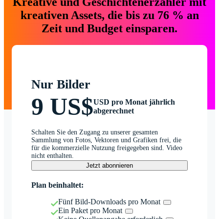
Kreative und Geschichtenerzähler mit
kreativen Assets, die bis zu 76 % an
Zeit und Budget einsparen.
Nur Bilder
9 US$
USD pro Monat jährlich
abgerechnet
Schalten Sie den Zugang zu unserer gesamten
Sammlung von Fotos, Vektoren und Grafiken frei, die
für die kommerzielle Nutzung freigegeben sind. Video
nicht enthalten.
Jetzt abonnieren
Plan beinhaltet:
Fünf Bild-Downloads pro Monat
Ein Paket pro Monat