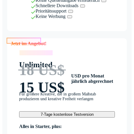
Keine Quellenangabe erforderlich
Schnellere Downloads
Prioritätssupport
Keine Werbung
Jetzt im Angebot!
Jetzt im Angebot!
Unlimited
18 US$
USD pro Monat
jährlich abgerechnet
15 US$
Für größere Kreative, die in großem Maßstab
produzieren und kreative Freiheit verlangen
7-Tage kostenlose Testversion
Alles in Starter, plus: