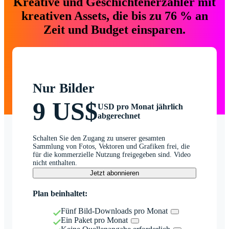
Kreative und Geschichtenerzähler mit
kreativen Assets, die bis zu 76 % an
Zeit und Budget einsparen.
Nur Bilder
9 US$
USD pro Monat jährlich
abgerechnet
Schalten Sie den Zugang zu unserer gesamten
Sammlung von Fotos, Vektoren und Grafiken frei, die
für die kommerzielle Nutzung freigegeben sind. Video
nicht enthalten.
Jetzt abonnieren
Plan beinhaltet:
Fünf Bild-Downloads pro Monat
Ein Paket pro Monat