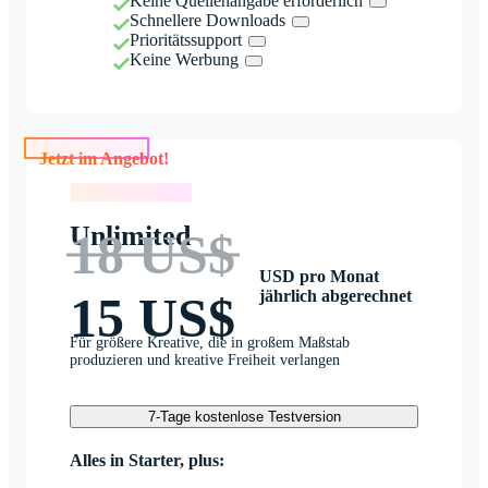
Keine Quellenangabe erforderlich
Schnellere Downloads
Prioritätssupport
Keine Werbung
Jetzt im Angebot!
Jetzt im Angebot!
Unlimited
18 US$
USD pro Monat
jährlich abgerechnet
15 US$
Für größere Kreative, die in großem Maßstab
produzieren und kreative Freiheit verlangen
7-Tage kostenlose Testversion
Alles in Starter, plus: