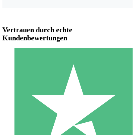
Vertrauen durch echte
Kundenbewertungen
Individuelle Credit-Pakete
Zahlen Sie nach Bedarf mit Download-Credits. Keine
monatliche Verpflichtung erforderlich.
1 Download
10
US$
00