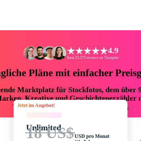
4.9
from 33.572 reviews on Trustpilot
liche Pläne mit einfacher Preis
hrende Marktplatz für Stockfotos, dem über
arken, Kreative und Geschichtenerzähler mi
Jetzt im Angebot!
76 % an Zeit und Budget einsparen.
Jetzt im Angebot!
Unlimited
18 US$
USD pro Monat