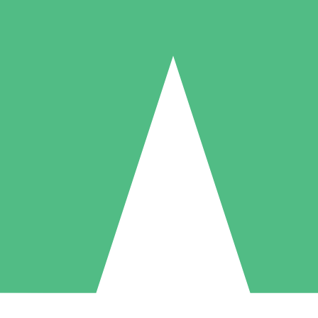
Individuelle Credit-Pakete
 nach Bedarf mit Download-Credits. Keine monatliche Verpflichtung er
1 Download
5 Downloads
10 Downloa
10
15
20
US$
00
US$
00
US$
0