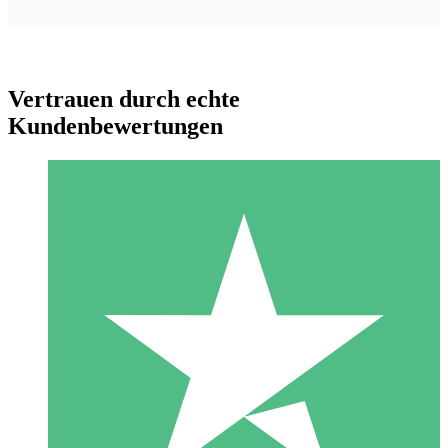
Vertrauen durch echte
Kundenbewertungen
Individuelle Credit-Pakete
Zahlen Sie nach Bedarf mit Download-Credits. Keine
monatliche Verpflichtung erforderlich.
1 Download
10
US$
00