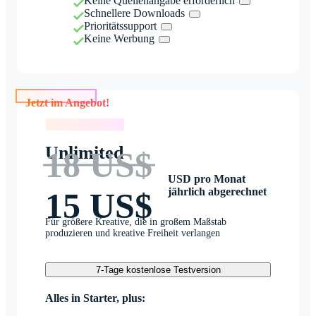
Keine Quellenangabe erforderlich
Schnellere Downloads
Prioritätssupport
Keine Werbung
Jetzt im Angebot!
Jetzt im Angebot!
Unlimited
18 US$
USD pro Monat
jährlich abgerechnet
15 US$
Für größere Kreative, die in großem Maßstab
produzieren und kreative Freiheit verlangen
7-Tage kostenlose Testversion
Alles in Starter, plus: