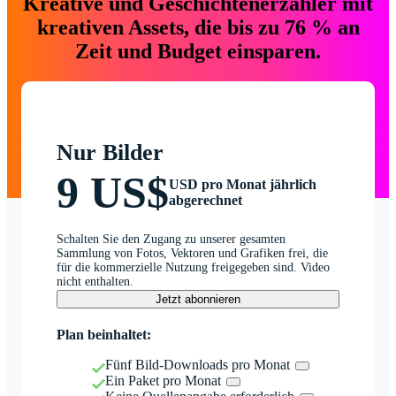
Kreative und Geschichtenerzähler mit
kreativen Assets, die bis zu 76 % an
Zeit und Budget einsparen.
Nur Bilder
9 US$
USD pro Monat jährlich
abgerechnet
Schalten Sie den Zugang zu unserer gesamten
Sammlung von Fotos, Vektoren und Grafiken frei, die
für die kommerzielle Nutzung freigegeben sind. Video
nicht enthalten.
Jetzt abonnieren
Plan beinhaltet:
Fünf Bild-Downloads pro Monat
Ein Paket pro Monat