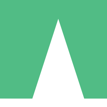
Individuelle Credit-Pakete
 nach Bedarf mit Download-Credits. Keine monatliche Verpflichtung er
1 Download
5 Downloads
10 Downloa
10
15
20
US$
00
US$
00
US$
0