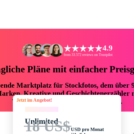
4.9
from 33.572 reviews on Trustpilot
liche Pläne mit einfacher Preis
hrende Marktplatz für Stockfotos, dem über
arken, Kreative und Geschichtenerzähler mi
Jetzt im Angebot!
76 % an Zeit und Budget einsparen.
Jetzt im Angebot!
Unlimited
18 US$
USD pro Monat