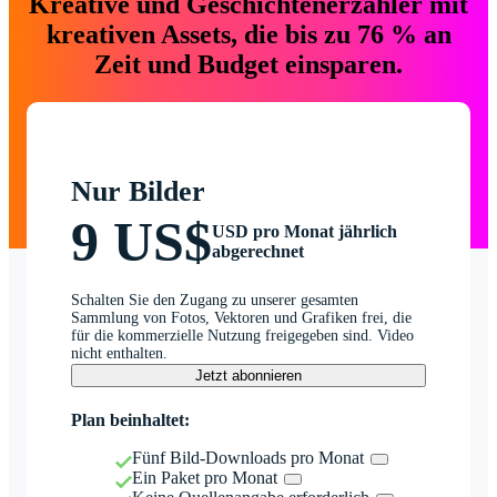
Kreative und Geschichtenerzähler mit
kreativen Assets, die bis zu 76 % an
Zeit und Budget einsparen.
Nur Bilder
9 US$
USD pro Monat jährlich
abgerechnet
Schalten Sie den Zugang zu unserer gesamten
Sammlung von Fotos, Vektoren und Grafiken frei, die
für die kommerzielle Nutzung freigegeben sind. Video
nicht enthalten.
Jetzt abonnieren
Plan beinhaltet:
Fünf Bild-Downloads pro Monat
Ein Paket pro Monat