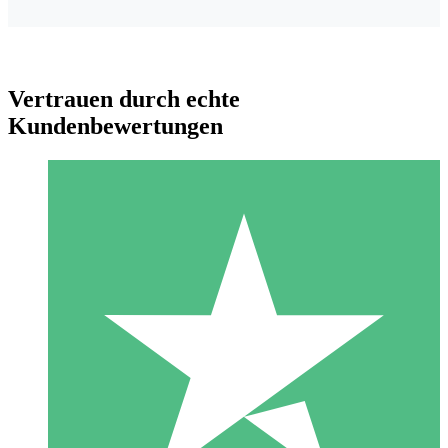
Vertrauen durch echte
Kundenbewertungen
Individuelle Credit-Pakete
Zahlen Sie nach Bedarf mit Download-Credits. Keine
monatliche Verpflichtung erforderlich.
1 Download
10
US$
00