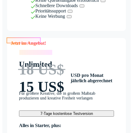
Keine Quellenangabe erforderlich
Schnellere Downloads
Prioritätssupport
Keine Werbung
Jetzt im Angebot!
Jetzt im Angebot!
Unlimited
18 US$
USD pro Monat
jährlich abgerechnet
15 US$
Für größere Kreative, die in großem Maßstab
produzieren und kreative Freiheit verlangen
7-Tage kostenlose Testversion
Alles in Starter, plus: