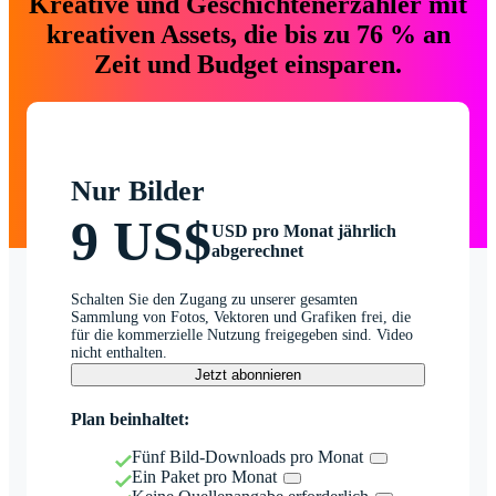
Kreative und Geschichtenerzähler mit
kreativen Assets, die bis zu 76 % an
Zeit und Budget einsparen.
Nur Bilder
9 US$
USD pro Monat jährlich
abgerechnet
Schalten Sie den Zugang zu unserer gesamten
Sammlung von Fotos, Vektoren und Grafiken frei, die
für die kommerzielle Nutzung freigegeben sind. Video
nicht enthalten.
Jetzt abonnieren
Plan beinhaltet:
Fünf Bild-Downloads pro Monat
Ein Paket pro Monat