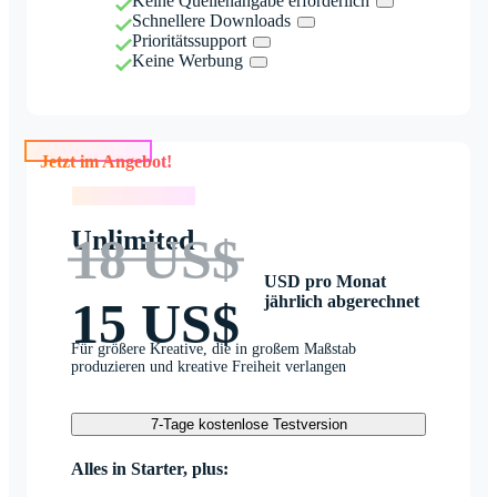
Keine Quellenangabe erforderlich
Schnellere Downloads
Prioritätssupport
Keine Werbung
Jetzt im Angebot!
Jetzt im Angebot!
Unlimited
18 US$
USD pro Monat
jährlich abgerechnet
15 US$
Für größere Kreative, die in großem Maßstab
produzieren und kreative Freiheit verlangen
7-Tage kostenlose Testversion
Alles in Starter, plus: