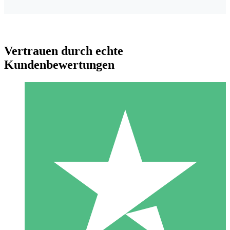
Vertrauen durch echte
Kundenbewertungen
Individuelle Credit-Pakete
Zahlen Sie nach Bedarf mit Download-Credits. Keine
monatliche Verpflichtung erforderlich.
1 Download
10
US$
00