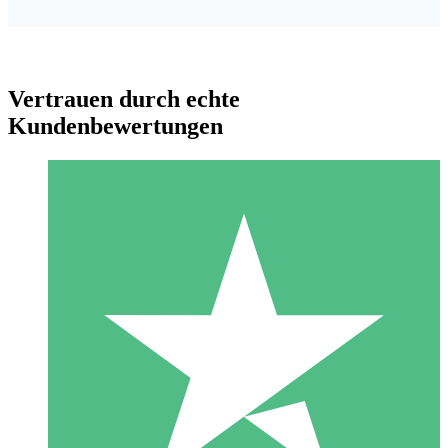
Vertrauen durch echte
Kundenbewertungen
Individuelle Credit-Pakete
Zahlen Sie nach Bedarf mit Download-Credits. Keine
monatliche Verpflichtung erforderlich.
1 Download
10
US$
00