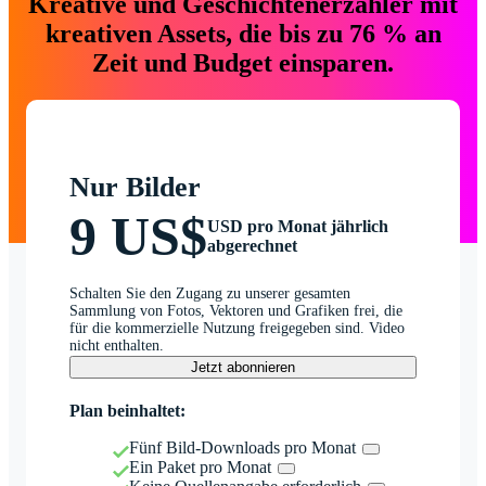
Kreative und Geschichtenerzähler mit
kreativen Assets, die bis zu 76 % an
Zeit und Budget einsparen.
Nur Bilder
9 US$
USD pro Monat jährlich
abgerechnet
Schalten Sie den Zugang zu unserer gesamten
Sammlung von Fotos, Vektoren und Grafiken frei, die
für die kommerzielle Nutzung freigegeben sind. Video
nicht enthalten.
Jetzt abonnieren
Plan beinhaltet:
Fünf Bild-Downloads pro Monat
Ein Paket pro Monat