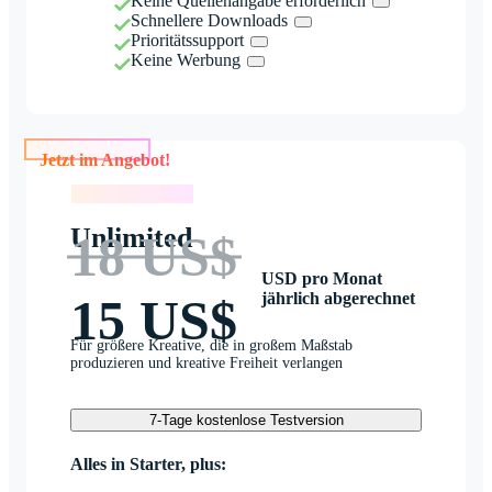
Keine Quellenangabe erforderlich
Schnellere Downloads
Prioritätssupport
Keine Werbung
Jetzt im Angebot!
Jetzt im Angebot!
Unlimited
18 US$
USD pro Monat
jährlich abgerechnet
15 US$
Für größere Kreative, die in großem Maßstab
produzieren und kreative Freiheit verlangen
7-Tage kostenlose Testversion
Alles in Starter, plus: