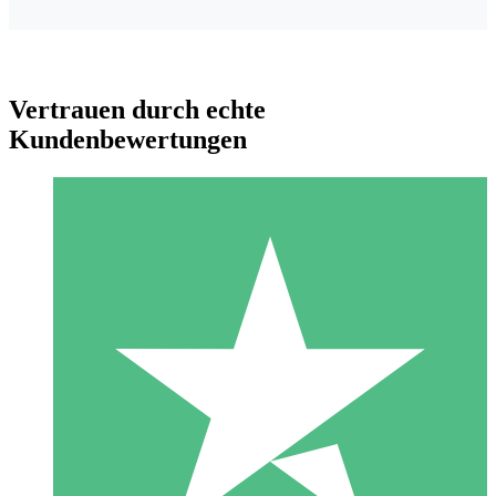
Vertrauen durch echte
Kundenbewertungen
Individuelle Credit-Pakete
Zahlen Sie nach Bedarf mit Download-Credits. Keine
monatliche Verpflichtung erforderlich.
1 Download
10
US$
00