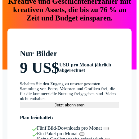
Kreative und Geschichtenerzähler mit
kreativen Assets, die bis zu 76 % an
Zeit und Budget einsparen.
Nur Bilder
9 US$
USD pro Monat jährlich
abgerechnet
Schalten Sie den Zugang zu unserer gesamten
Sammlung von Fotos, Vektoren und Grafiken frei, die
für die kommerzielle Nutzung freigegeben sind. Video
nicht enthalten.
Jetzt abonnieren
Plan beinhaltet:
Fünf Bild-Downloads pro Monat
Ein Paket pro Monat