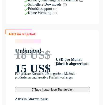
Keine Quellenangabe erforderlich
Schnellere Downloads
Prioritätssupport
Keine Werbung
Jetzt im Angebot!
Jetzt im Angebot!
Unlimited
18 US$
USD pro Monat
jährlich abgerechnet
15 US$
Für größere Kreative, die in großem Maßstab
produzieren und kreative Freiheit verlangen
7-Tage kostenlose Testversion
Alles in Starter, plus: