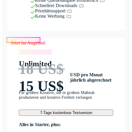
Keine Quellenangabe erforderlich
Schnellere Downloads
Prioritätssupport
Keine Werbung
Jetzt im Angebot!
Jetzt im Angebot!
Unlimited
18 US$
USD pro Monat
jährlich abgerechnet
15 US$
Für größere Kreative, die in großem Maßstab
produzieren und kreative Freiheit verlangen
7-Tage kostenlose Testversion
Alles in Starter, plus: