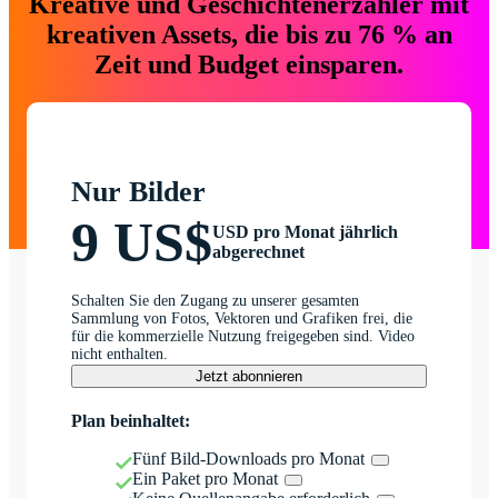
Kreative und Geschichtenerzähler mit
kreativen Assets, die bis zu 76 % an
Zeit und Budget einsparen.
Nur Bilder
9 US$
USD pro Monat jährlich
abgerechnet
Schalten Sie den Zugang zu unserer gesamten
Sammlung von Fotos, Vektoren und Grafiken frei, die
für die kommerzielle Nutzung freigegeben sind. Video
nicht enthalten.
Jetzt abonnieren
Plan beinhaltet:
Fünf Bild-Downloads pro Monat
Ein Paket pro Monat