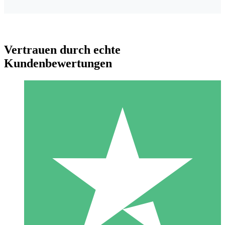
Vertrauen durch echte
Kundenbewertungen
Individuelle Credit-Pakete
Zahlen Sie nach Bedarf mit Download-Credits. Keine
monatliche Verpflichtung erforderlich.
1 Download
10
US$
00