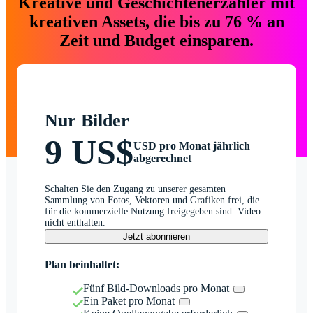
Kreative und Geschichtenerzähler mit
kreativen Assets, die bis zu 76 % an
Zeit und Budget einsparen.
Nur Bilder
9 US$
USD pro Monat jährlich
abgerechnet
Schalten Sie den Zugang zu unserer gesamten
Sammlung von Fotos, Vektoren und Grafiken frei, die
für die kommerzielle Nutzung freigegeben sind. Video
nicht enthalten.
Jetzt abonnieren
Plan beinhaltet:
Fünf Bild-Downloads pro Monat
Ein Paket pro Monat