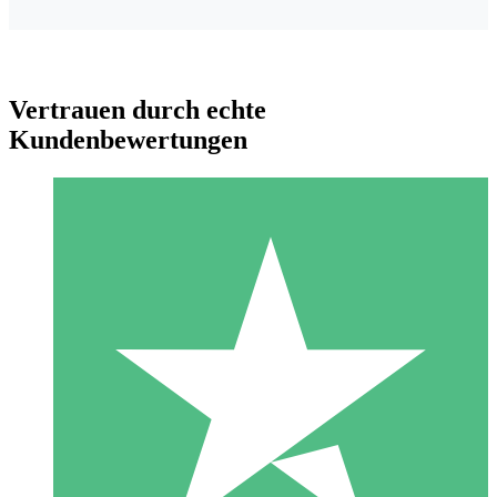
Vertrauen durch echte
Kundenbewertungen
Individuelle Credit-Pakete
Zahlen Sie nach Bedarf mit Download-Credits. Keine
monatliche Verpflichtung erforderlich.
1 Download
10
US$
00