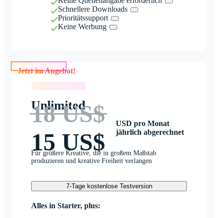
Keine Quellenangabe erforderlich
Schnellere Downloads
Prioritätssupport
Keine Werbung
Jetzt im Angebot!
Jetzt im Angebot!
Unlimited
18 US$
USD pro Monat
jährlich abgerechnet
15 US$
Für größere Kreative, die in großem Maßstab
produzieren und kreative Freiheit verlangen
7-Tage kostenlose Testversion
Alles in Starter, plus: