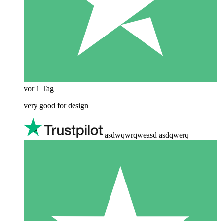
vor 1 Tag
very good for design
asdwqwrqweasd asdqwerq