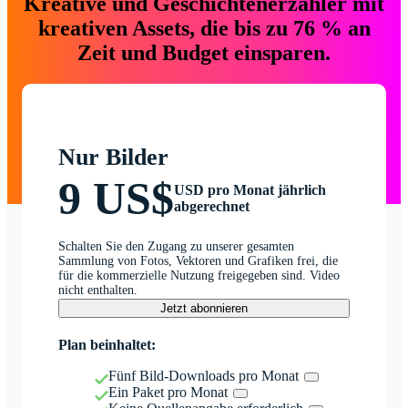
Kreative und Geschichtenerzähler mit
kreativen Assets, die bis zu 76 % an
Zeit und Budget einsparen.
Nur Bilder
9 US$
USD pro Monat jährlich
abgerechnet
Schalten Sie den Zugang zu unserer gesamten
Sammlung von Fotos, Vektoren und Grafiken frei, die
für die kommerzielle Nutzung freigegeben sind. Video
nicht enthalten.
Jetzt abonnieren
Plan beinhaltet:
Fünf Bild-Downloads pro Monat
Ein Paket pro Monat