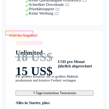
Keine Quellenangabe erforderlich
Schnellere Downloads
Prioritätssupport
Keine Werbung
Jetzt im Angebot!
Jetzt im Angebot!
Unlimited
18 US$
USD pro Monat
jährlich abgerechnet
15 US$
Für größere Kreative, die in großem Maßstab
produzieren und kreative Freiheit verlangen
7-Tage kostenlose Testversion
Alles in Starter, plus: