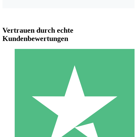
Vertrauen durch echte
Kundenbewertungen
Individuelle Credit-Pakete
Zahlen Sie nach Bedarf mit Download-Credits. Keine
monatliche Verpflichtung erforderlich.
1 Download
10
US$
00